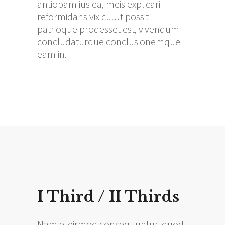
antiopam ius ea, meis explicari
reformidans vix cu.Ut possit
patrioque prodesset est, vivendum
concludaturque conclusionemque
eam in.
I Third / II Thirds
Nam ei eirmod consequuntur, quod