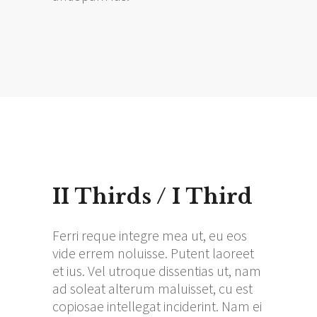
II Thirds / I Third
Ferri reque integre mea ut, eu eos
vide errem noluisse. Putent laoreet
et ius. Vel utroque dissentias ut, nam
ad soleat alterum maluisset, cu est
copiosae intellegat inciderint. Nam ei