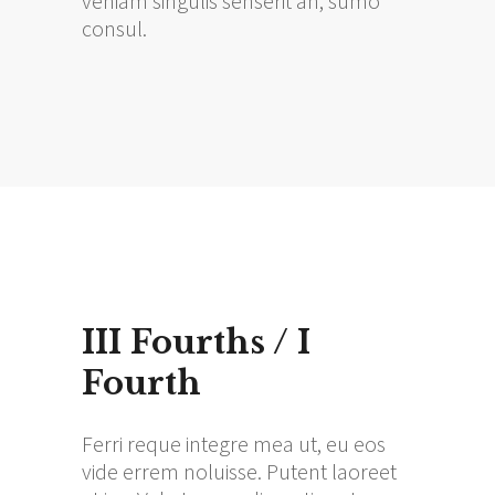
veniam singulis senserit an, sumo
consul.
III Fourths / I
Fourth
Ferri reque integre mea ut, eu eos
vide errem noluisse. Putent laoreet