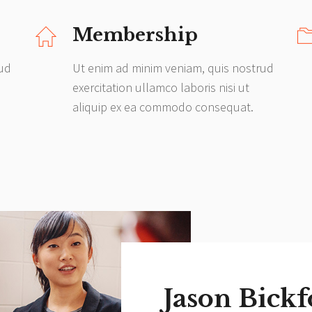
Membership
rud
Ut enim ad minim veniam, quis nostrud
exercitation ullamco laboris nisi ut
aliquip ex ea commodo consequat.
Jason Bickf