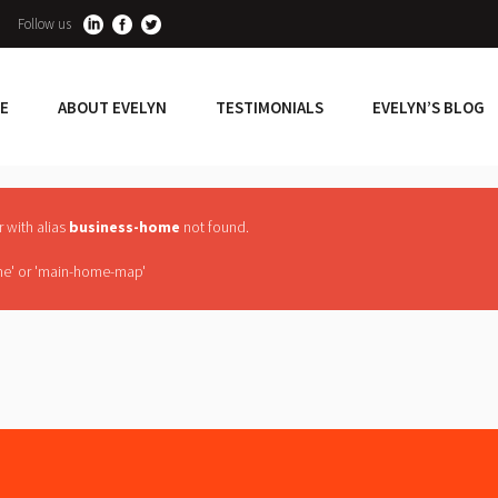
Follow us
E
ABOUT EVELYN
TESTIMONIALS
EVELYN’S BLOG
r with alias
business-home
not found.
e' or 'main-home-map'