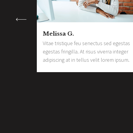
Melissa G.
d egestas
Vitae tristique feu senectus sed egestas
a integer
egestas fringilla. At risus viverra integer
is nici.
adipiscing at in tellus velit lorem ipsum.