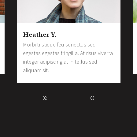
Heather Y.
Morbi tristique feu senectus sed
egestas egestas fringilla. At risus viverra
integer adipiscing at in tellus sed
aliquam sit.