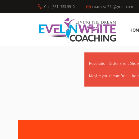
Call (661) 733-9910
coacheve211@gmail.com
HOM
Revolution Slider Error: Slide
Maybe you mean: 'main-hom