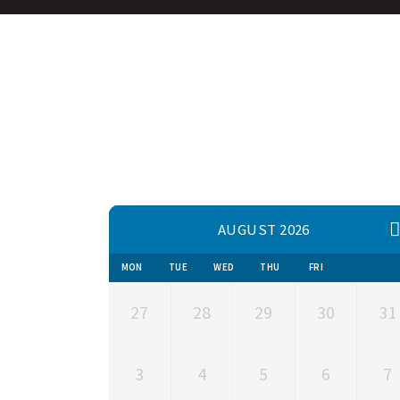
AUGUST 2026
MON
TUE
WED
THU
FRI
27
28
29
30
31
3
4
5
6
7