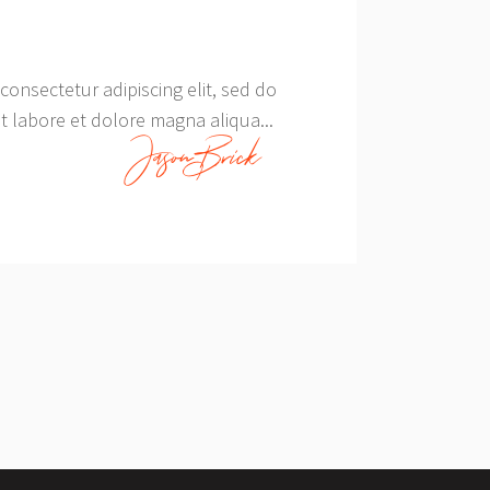
consectetur adipiscing elit, sed do
 labore et dolore magna aliqua...
JasonBrick